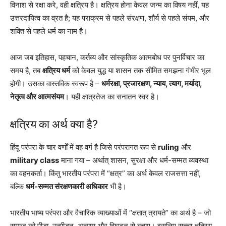
विनाश से रक्षा करे, वही क्षत्रिय है। क्षत्रिय होना केवल जन्म का विषय नहीं, यह
उत्तरदायित्व का व्रत है; यह पराक्रम से पहले संरक्षण, शौर्य से पहले संयम, और
शक्ति से पहले धर्म का नाम है।
आज जब इतिहास, पहचान, कर्तव्य और सांस्कृतिक आत्मबोध पर पुनर्विचार का
समय है, तब
क्षत्रिय धर्म
को केवल युद्ध या शासन तक सीमित समझना गंभीर भूल
होगी। उसका वास्तविक स्वरूप है –
धर्मरक्षा, प्रजारक्षण, न्याय, त्याग, मर्यादा,
नेतृत्व और आत्मसंयम
। यही क्षात्रतेज का सनातन स्वर है।
क्षत्रिय
का अर्थ क्या है?
हिंदू परंपरा के चार वर्णों में वह वर्ग है जिसे परंपरागत रूप से
ruling
और
military class
माना गया – अर्थात् शासन, सुरक्षा और धर्म-सम्मत व्यवस्था
का वहनकर्ता। किंतु भारतीय परंपरा में “क्षत्र” का अर्थ केवल राजसत्ता नहीं,
बल्कि
धर्म-सम्मत संरक्षणकारी अधिकार
भी है।
भारतीय भाष्य परंपरा और वैचारिक व्याख्याओं में “क्षतात् त्रायते” का अर्थ है – जो
समाज को पीड़ा, उत्पीड़न, अन्याय और विघटन से बचाए। इसलिए सच्चा क्षत्रिय