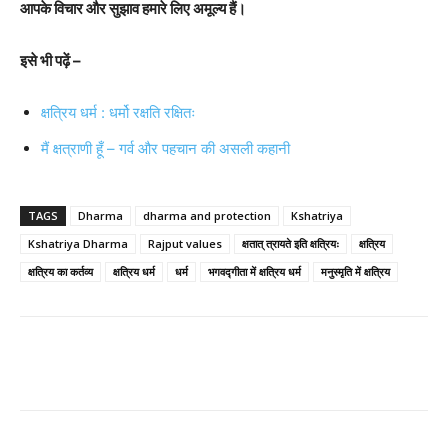
आपके विचार और सुझाव हमारे लिए अमूल्य हैं।
इसे भी पढ़ें –
क्षत्रिय धर्म : धर्मो रक्षति रक्षितः
मैं क्षत्राणी हूँ – गर्व और पहचान की असली कहानी
TAGS
Dharma
dharma and protection
Kshatriya
Kshatriya Dharma
Rajput values
क्षतात् त्रायते इति क्षत्रियः
क्षत्रिय
क्षत्रिय का कर्तव्य
क्षत्रिय धर्म
धर्म
भगवद्गीता में क्षत्रिय धर्म
मनुस्मृति में क्षत्रिय