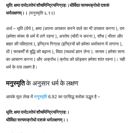
धृति: क्षमा दमोऽस्‍तेयं शौचमिन्‍द्रियनिग्रह:।
धीर्विद्या सत्‍यमक्रोधो दशकं
धर्मलक्षणम्‌।।
(मनुस्‍मृति ६.९२)
अर्थ – धृति (धैर्य ), क्षमा (अपना अपकार करने वाले का भी उपकार करना ), दम
(हमेशा संयम से धर्म में लगे रहना ), अस्तेय (चोरी न करना ), शौच ( भीतर और
बाहर की पवित्रता ), इन्द्रिय निग्रह (इन्द्रियों को हमेशा धर्माचरण में लगाना ),
धी ( सत्कर्मों से बुद्धि को बढ़ाना ), विद्या (यथार्थ ज्ञान लेना ). सत्यम ( हमेशा सत्य
का आचरण करना ) और अक्रोध ( क्रोध को छोड़कर हमेशा शांत रहना )। यही
धर्म के दस लक्षण है।
मनुस्मृति
के अनुसार धर्म के लक्षण
आपके मूल लेख में
मनुस्मृति
6.92 का प्रसिद्ध श्लोक उद्धृत है –
धृति: क्षमा दमोऽस्तेयं शौचमिन्द्रियनिग्रह:।
धीर्विद्या सत्यमक्रोधो दशकं धर्मलक्षणम्।।