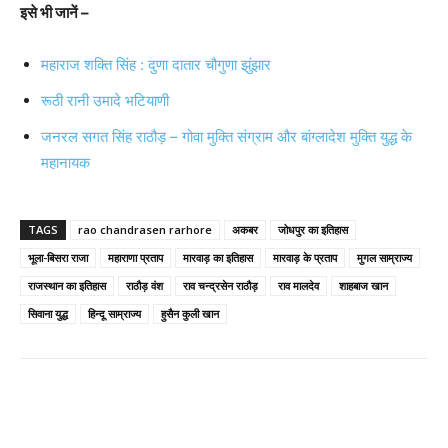
इसे भी जानें –
महाराज शक्ति सिंह : दुणा दातार चौगुणा झुंझार
रूठी रानी उमादे भटियाणी
जनरल सगत सिंह राठौड़ – गोवा मुक्ति संग्राम और बांग्लादेश मुक्ति युद्ध के
महानायक
TAGS
rao chandrasen rarhore
अकबर
जोधपुर का इतिहास
भूला-बिसरा राजा
महाराणा प्रताप
मारवाड़ का इतिहास
मारवाड़ के प्रताप
मुगल साम्राज्य
राजस्थान का इतिहास
राठौड़ वंश
राव चन्द्रसेन राठौड़
राव मालदेव
शाहबाज खान
सिवाना युद्ध
हिन्दू साम्राज्य
हुसैन कुली खान