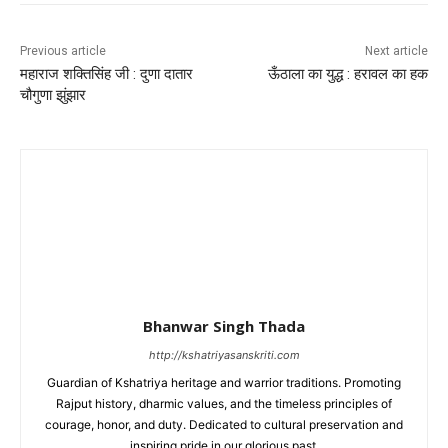
Previous article
Next article
महाराज शक्तिसिंह जी : दुणा दातार
ऊँठाला का युद्ध : हरावल का हक
चौगुणा झुंझार
Bhanwar Singh Thada
http://kshatriyasanskriti.com
Guardian of Kshatriya heritage and warrior traditions. Promoting
Rajput history, dharmic values, and the timeless principles of
courage, honor, and duty. Dedicated to cultural preservation and
inspiring pride in our glorious past.