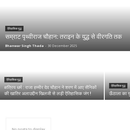
ऐतिहासिक युद्ध
सम्राट पृथ्वीराज चौहान: तराइन के युद्ध से वीरगति तक
Bhanwar Singh Thada
-
30 December 2025
ऐतिहासिक युद्ध
ऐतिहासिक युद्ध
क्षत्रिय धर्म : राजा हम्मीर देव चौहान ने शरण में आए सैनिकों
की खातिर अलाउद्दीन खिलजी से लड़ी ऐतिहासिक जंग !
ऊँठाला का य
No posts to display