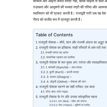
कांचली और ओढ़नी केवल वस्त्र नहीं, बल्कि पीढ़ियों से चली आ
नज़ाकत और आभूषणों की भव्यता स्त्री की गरिमा और आत्मस
स्वाभिमान को भी प्रकट करती है। राजपूती नारी जब यह वेश
गौरव को सजीव रूप में प्रस्तुत करती है।
Table of Contents
राजपूती पोशाक – शौर्य, शान और राजसी अंदाज का अद्भुत स
राजपूती पोशाक का इतिहास: शाही परिवारों से आम घरों त
राजसी परंपरा का आरंभ
सामाजिक पहचान का प्रतीक
राजपूती पोशाक के चार मुख्य अंग: परंपरा और व्यावहारिकत
1. कांचली (Kanchli) – अंतःवस्त्र
2. कुर्ती (Kurti) – ऊपरी वस्त्र
3. घाघरा (Ghagra) –
4. ओढ़नी (Odhni) – पोशाक की जान
राजपूती पोशाक पहनने का सही तरीका: एक कला
स्टेप-बाय-स्टेप गाइड:
राजपूती पोशाक के रंग और उनका सांस्कृतिक महत्व
लाल (Red) – शक्ति और सौभाग्य
पीला (Yellow) – खुशियों का प्रतीक