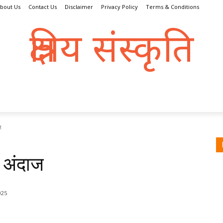
bout Us
Contact Us
Disclaimer
Privacy Policy
Terms & Conditions
क्षत्रिय संस्कृति
क्षतात् त्रायते इति क्षत्रिय:
्रिय धर्म
संस्कृति
इतिहास
क्षत्राणी
धरोहर
व्यक्तित्व
ज
ी अंदाज
025