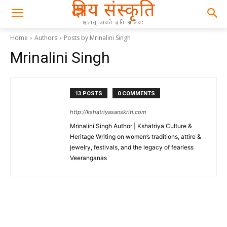
क्षत्रिय संस्कृति
क्षतात् त्रायते इति क्षत्रिय:
Home
Authors
Posts by Mrinalini Singh
Mrinalini Singh
13 POSTS
0 COMMENTS
http://kshatriyasanskriti.com
Mrinalini Singh Author | Kshatriya Culture &
Heritage Writing on women’s traditions, attire &
jewelry, festivals, and the legacy of fearless
Veeranganas