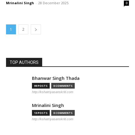
Mrinalini Singh
-
28 December 2025
0
1
2
TOP AUTHORS
Bhanwar Singh Thada
99 POSTS
0 COMMENTS
http://kshatriyasanskriti.com
Mrinalini Singh
13 POSTS
0 COMMENTS
http://kshatriyasanskriti.com