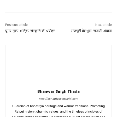
Previous article
Next article
घूमर नृत्य: क्षत्रिय संस्कृति की धरोहर
राजपूती वेशभूषा: राजसी अंदाज
Bhanwar Singh Thada
http://kshatriyasanskriti.com
Guardian of Kshatriya heritage and warrior traditions. Promoting
Rajput history, dharmic values, and the timeless principles of
courage, honor, and duty. Dedicated to cultural preservation and