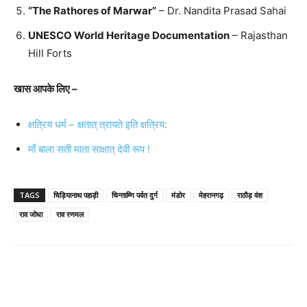
“The Rathores of Marwar”
– Dr. Nandita Prasad Sahai
UNESCO World Heritage Documentation
– Rajasthan
Hill Forts
खास आपके लिए –
क्षत्रिय धर्म – क्षतात् त्रायते इति क्षत्रिय:
माँ बाला सती माता साक्षात् देवी रूप !
TAGS
चिड़ियानाथ पहाड़ी
चिन्ताम्णि पर्वत दुर्ग
मंडोर
मेहरानगढ़
राठौड़ वंश
राव जोधा
राव रणमल