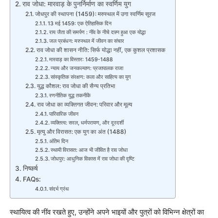
राव जोधा: मारवाड़ के पुनर्निर्माण का स्वर्णिम युग
जोधपुर की स्थापना (1459): मरुस्थल में उगा स्वर्णिम सूरज
13 मई 1459: एक ऐतिहासिक दिन
राय जैता की समर्पण : नींव के नीचे दफ़्न हुआ एक योद्धा
जल प्रबंधन: मरुस्थल में जीवन का संचार
राव जोधा की शासन नीति: सिर्फ योद्धा नहीं, एक कुशल प्रशासक
मारवाड़ का विस्तार: 1459-1488
न्याय और जनकल्याण: प्रजापालक राजा
सांस्कृतिक संरक्षण: कला और साहित्य का युग
युद्ध कौशल: राव जोधा की सैन्य प्रतिभा
रणनीतिक युद्ध तकनीकें
राव जोधा का व्यक्तिगत जीवन: परिवार और मूल्य
पारिवारिक जीवन
व्यक्तित्व: सरल, धर्मपरायण, और दूरदर्शी
मृत्यु और विरासत: एक युग का अंत (1488)
अंतिम दिन
स्थायी विरासत: आज भी जीवित है राव जोधा
जोधपुर: आधुनिक विकास में राव जोधा की दृष्टि
निष्कर्ष
FAQs:
संदर्भ ग्रंथ
स्थायित्व की नींव रखते हुए, उन्होंने अपने भाइयों और पुत्रों को विभिन्न क्षेत्रों का