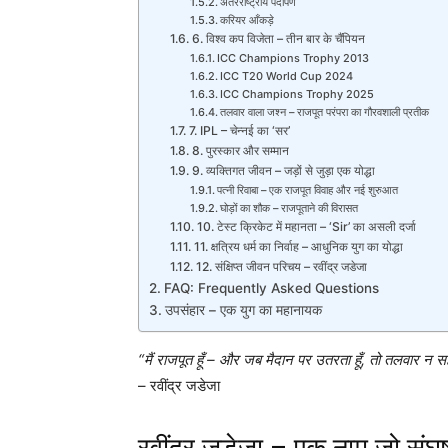
अंतरराष्ट्रीय पदार्पण
करियर आँकड़े
6. विश्व कप विजेता – तीन बार के चैंपियन
ICC Champions Trophy 2013
ICC T20 World Cup 2024
ICC Champions Trophy 2025
तलवार वाला जश्न – राजपूत परंपरा का गौरवशाली प्रतीक
7. IPL – चेन्नई का ‘सर’
8. पुरस्कार और सम्मान
9. व्यक्तिगत जीवन – जड़ों से जुड़ा एक योद्धा
पत्नी रिवाबा – एक राजपूत विवाह और नई शुरुआत
घोड़ों का शौक – राजपूताने की विरासत
10. टेस्ट क्रिकेट में महानता – ‘Sir’ का असली दर्जा
11. क्षत्रिय धर्म का निर्वाह – आधुनिक युग का योद्धा
12. संक्षिप्त जीवन परिचय – रवींद्र जडेजा
FAQ: Frequently Asked Questions
उपसंहार – एक युग का महानायक
“मैं राजपूत हूँ – और जब मैदान पर उतरता हूँ, तो तलवार न सह
– रवींद्र जडेजा
रवींद्र जडेजा – एक नाम जो संघर्