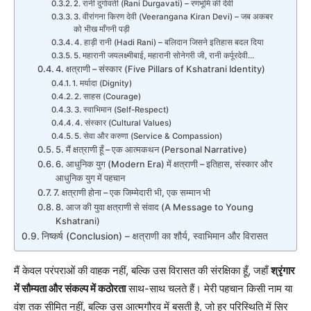
2. रानी दुर्गावती (Rani Durgavati) – रणभूमि की देवी
3. वीरांगना किरण देवी (Veerangana Kiran Devi) – जब अकबर
को भीख माँगनी पड़ी
4. हाड़ी रानी (Hadi Rani) – बलिदान जिसने इतिहास बदल दिया
5. महारानी जयलक्ष्मीबाई, महारानी सोनेगरी जी, रानी कर्पूरदेवी…
4. क्षत्राणी – संस्कार (Five Pillars of Kshatrani Identity)
1. मर्यादा (Dignity)
2. साहस (Courage)
3. स्वाभिमान (Self-Respect)
4. संस्कार (Cultural Values)
5. सेवा और करुणा (Service & Compassion)
5. मैं क्षत्राणी हूँ – एक आत्मकथन (Personal Narrative)
6. आधुनिक युग (Modern Era) में क्षत्राणी – इतिहास, संस्कार और
आधुनिक युग में पहचान
7. क्षत्राणी होना – एक जिम्मेदारी भी, एक सम्मान भी
8. आज की युवा क्षत्राणी से संवाद (A Message to Young
Kshatrani)
निष्कर्ष (Conclusion) – क्षत्राणी का शौर्य, स्वाभिमान और विरासत
मैं केवल परंपराओं की वाहक नहीं, बल्कि उस विरासत की संरक्षिका हूँ, जहाँ
श्रृंगार
में सौम्यता और संकल्प में कठोरता
साथ-साथ चलते हैं। मेरी पहचान किसी नाम या
वंश तक सीमित नहीं, बल्कि उस आत्मगौरव में बसती है, जो हर परिस्थिति में सिर