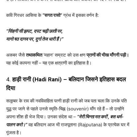
कवि गिरधर आसिया के
“सगत रासो”
ग्रंथ में इसका वर्णन है:
“सिंहनी सी झपट, दपट चढ़ी छाती पर,
मानो षठ दानव पर, दुर्गा तेज धारी हैं।”
अकबर जैसे
तथाकथित
‘महान’ सम्राट को उस क्षण
प्राणों की भीख माँगनी पड़ी।
यह कोई कल्पना नहीं – यह एक क्षत्राणी का इतिहास है।
4.
हाड़ी रानी (Hadi Rani) – बलिदान जिसने इतिहास बदल
दिया
सलूम्बर के राव की नवविवाहिता पत्नी हाड़ी रानी को जब पता चला कि उनके पति
युद्ध पर जाने से पहले उनसे स्मृति-चिह्न (souvenir) माँग रहे हैं – तो उन्होंने
अपना शीश ही भेज दिया। उनका संदेश था –
“मेरी चिन्ता मत करों , बस धर्म-
पालन करो।”
वह बलिदान आज भी राजपूताना (Rajputana) के प्रत्येक घर में
गूंजता है।