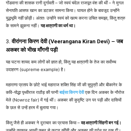
गोंडवाना की शासक रानी दुर्गावती – जो स्वयं चंदेल राजपूत वंश की थीं – ने मुगल
सेनापति आसफ खान का डटकर सामना किया। घायल होने के बावजूद उन्होंने
युद्धभूमि नहीं छोड़ी। अंततः उन्होंने स्वयं को खत्म करना उचित समझा, किंतु शत्रु
के सामने झुकना नहीं।
यह क्षत्राणी का धर्म था।
3.
वीरांगना किरण देवी (Veerangana Kiran Devi) – जब
अकबर को भीख माँगनी पड़ी
यह घटना शायद कम लोगों को ज्ञात हो, किंतु यह क्षत्राणी के तेज का सर्वोच्च
उदाहरण (supreme example) है।
महाराणा प्रताप के छोटे भाई महाराज शक्ति सिंह जी की सुपुत्री और बीकानेर के
कवि-योद्धा पृथ्वीराज राठौड़ की पत्नी
बाईसा किरण देवी
एक दिन अकबर के नौरोज
मेले (Nowroz fair) में गई थीं। अकबर की कुदृष्टि उन पर पड़ी और दासियों
के छल से उन्हें हरम में बुलाया गया।
किंतु जैसे ही अकबर ने दुराचार का प्रयास किया –
वह क्षत्राणी सिंहनी बन गई।
उन्होंने तत्काल अपनी कमर से कटार खींची और अकबर की गर्दन पर रख दी।