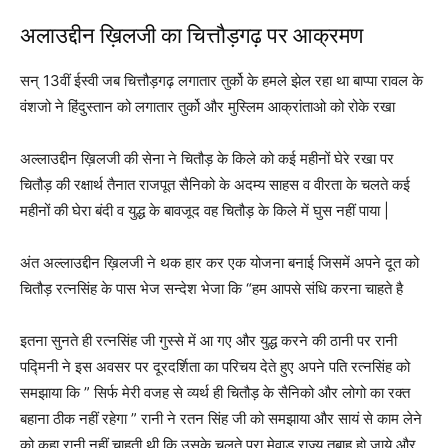
अलाउद्दीन ख़िलजी का चित्तौड़गढ़ पर आक्रमण
सन् 13वीं ईस्वी जब चित्तौड़गढ़ लगातार तुर्को के हमले झेल रहा था बाप्पा रावल के
वंशजो ने हिंदुस्तान को लगातार तुर्को और मुस्लिम आक्रांताओ को रोके रखा
अल्लाउद्दीन ख़िलजी की सेना ने चितौड़ के किले को कई महीनों घेरे रखा पर
चितौड़ की रक्षार्थ तैनात राजपूत सैनिको के अदम्य साहस व वीरता के चलते कई
महीनों की घेरा बंदी व युद्ध के बावजूद वह चितौड़ के किले में घुस नहीं पाया |
अंत अल्लाउद्दीन ख़िलजी ने थक हार कर एक योजना बनाई जिसमें अपने दूत को
चितौड़ रत्नसिंह के पास भेज सन्देश भेजा कि “हम आपसे संधि करना चाहते है
इतना सुनते ही रत्नसिंह जी गुस्से में आ गए और युद्ध करने की ठानी पर रानी
पद्मिनी ने इस अवसर पर दूरदर्शिता का परिचय देते हुए अपने पति रत्नसिंह को
समझाया कि ” सिर्फ मेरी वजह से व्यर्थ ही चितौड़ के सैनिको और लोगो का रक्त
बहाना ठीक नहीं रहेगा ” रानी ने रतन सिंह जी को समझाया और सायं से काम लेने
को कहा रानी नहीं चाहती थी कि उसके चलते पूरा मेवाड़ राज्य तबाह हो जाये और