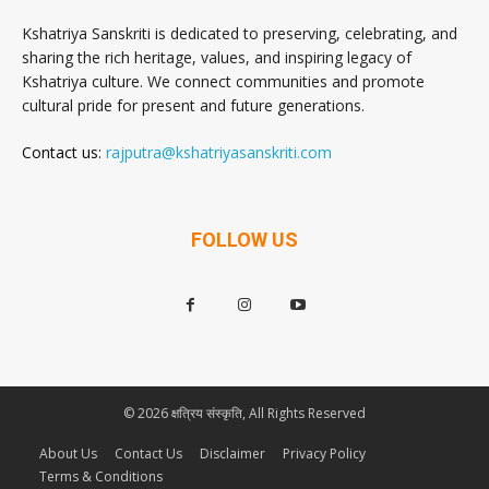
Kshatriya Sanskriti is dedicated to preserving, celebrating, and
sharing the rich heritage, values, and inspiring legacy of
Kshatriya culture. We connect communities and promote
cultural pride for present and future generations.
Contact us:
rajputra@kshatriyasanskriti.com
FOLLOW US
© 2026 क्षत्रिय संस्कृति, All Rights Reserved
About Us
Contact Us
Disclaimer
Privacy Policy
Terms & Conditions