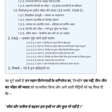
रणचण्डी वीरांगना जवाहर देवी का शौर्य
महारानी कर्मवती का जौहर – 13,000 क्षत्राणियों का बलिदान
चित्तौड़गढ़ का तृतीय जौहर और शाका (23 फरवरी, 1568 ई.)
ऐतिहासिक पृष्ठभूमि – अकबर का आक्रमण
महाराणा उदयसिंह का चित्तौड़ छोड़ना
जयमल का अप्रतिम उत्तर – इतिहास का स्वर्णिम अक्षर
वीरगति और जौहर – रानी फूल कुंवर का नेतृत्व
अंतिम शाका – केसरिया बाना और हर-हर महादेव
FAQ – अक्सर पूछे जाने वाले प्रश्न
प्रश्न 1: चित्तौड़गढ़ में कुल कितने जौहर हुए?
प्रश्न 2: चित्तौड़ का पहला जौहर कब और किसके नेतृत्व में हुआ?
प्रश्न 3: चित्तौड़ का दूसरा जौहर किसके खिलाफ हुआ?
प्रश्न 4: रणचण्डी वीरांगना जवाहर देवी कौन थीं?
प्रश्न 5: चित्तौड़ का तीसरा जौहर किस मुगल शासक के खिलाफ हुआ?
प्रश्न 6: जयमल और पत्ता कौन थे?
प्रश्न 7: क्या रानी पद्मिनी का शीशे वाला प्रसंग सच है?
निष्कर्ष – गर्व है इन बलिदानों पर
यह दुर्ग साक्षी है
उन महान वीरांगनाओं के अग्नितेज का
, जिन्होंने
एक नहीं, तीन-तीन
बार जौहर की ज्वाला
को प्रज्वलित किया और आने वाली पीढ़ियों को यह शिक्षा दी
कि –
“शील और सतीत्व से बढ़कर इस पृथ्वी पर और कुछ भी नहीं है।”