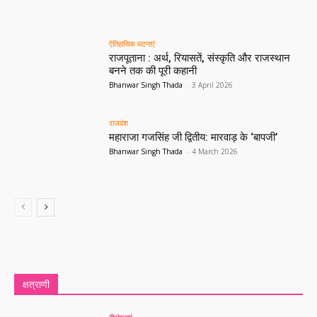
ऐतिहासिक घटनाएं
राजपूताना : अर्थ, रियासतें, संस्कृति और राजस्थान
बनने तक की पूरी कहानी
Bhanwar Singh Thada
-
3 April 2026
राजवंश
महाराजा गजसिंह जी द्वितीय: मारवाड़ के ‘बापजी’
Bhanwar Singh Thada
-
4 March 2026
All
अनुकरणीय
वीरांगनाएं
क्षत्राणी परम्पराएँ
परिधान एवं आभूषण
शृंगार एवं सौन्दर्य
क्षत्राणी
More