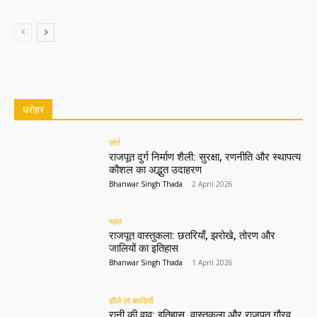
All
फोर्ट
महल
मंदिर
स्मारक
झीलें एवं बावड़ियाँ
धरोहर
More
फोर्ट
राजपूत दुर्ग निर्माण शैली: सुरक्षा, रणनीति और स्थापत्य
कौशल का अद्भुत उदाहरण
Bhanwar Singh Thada
-
2 April 2026
महल
राजपूत वास्तुकला: छतरियाँ, झरोखे, तोरण और
जालियों का इतिहास
Bhanwar Singh Thada
-
1 April 2026
झीलें एवं बावड़ियाँ
रानी की वाव: इतिहास, वास्तुकला और राजपूत गौरव