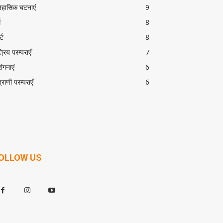
िहासिक घटनाएं
9
म
8
्ट
8
त्रिय परम्पराएँ
7
ांगनाएं
6
त्राणी परम्पराएँ
6
OLLOW US