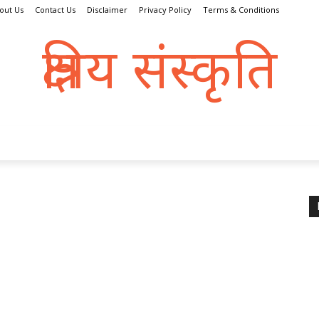
out Us
Contact Us
Disclaimer
Privacy Policy
Terms & Conditions
क्षत्रिय संस्कृति
क्षतात् त्रायते इति क्षत्रिय:
्रिय धर्म
संस्कृति
इतिहास
क्षत्राणी
धरोहर
व्यक्तित्व