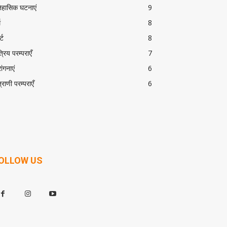
िहासिक घटनाएं
9
म
8
्ट
8
त्रिय परम्पराएँ
7
ांगनाएं
6
त्राणी परम्पराएँ
6
OLLOW US