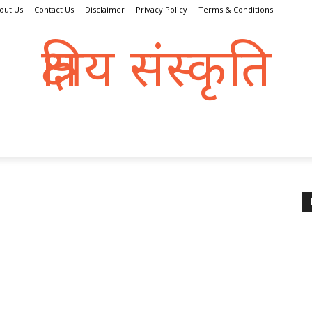
out Us
Contact Us
Disclaimer
Privacy Policy
Terms & Conditions
क्षत्रिय संस्कृति
क्षतात् त्रायते इति क्षत्रिय:
्रिय धर्म
संस्कृति
इतिहास
क्षत्राणी
धरोहर
व्यक्तित्व