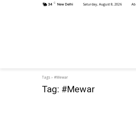
C
Ab
Saturday, August 8, 2026
34
New Delhi
HOME
क्षत
Tags
#Mewar
Tag:
#Mewar