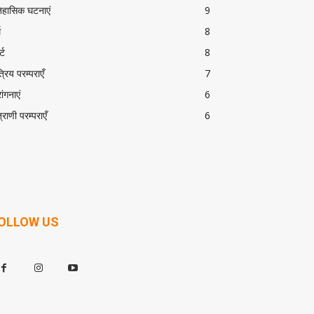
िहासिक घटनाएं
9
म
8
्ट
8
त्रिय परम्पराएँ
7
ांगनाएं
6
त्राणी परम्पराएँ
6
OLLOW US