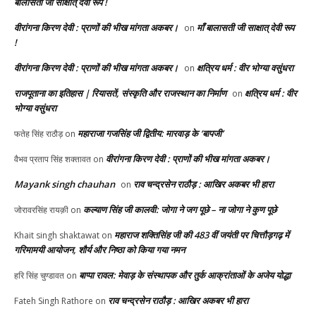
बालासती जी साक्षात् देवी रूप !
वीरांगना किरण देवी : प्राणों की भीख मांगता अकबर।
माँ बालासती जी साक्षात् देवी रूप
on
!
वीरांगना किरण देवी : प्राणों की भीख मांगता अकबर।
क्षत्रिय धर्म : वीर भोग्या वसुंधरा
on
राजपूताना का इतिहास | रियासतें, संस्कृति और राजस्थान का निर्माण
क्षत्रिय धर्म : वीर
on
भोग्या वसुंधरा
महाराजा गजसिंह जी द्वितीय: मारवाड़ के ‘बापजी’
फतेह सिंह राठौड़
on
वीरांगना किरण देवी : प्राणों की भीख मांगता अकबर।
वैभव प्रताप सिंह शक्तावत
on
Mayank singh chauhan
राव चन्द्रसेन राठौड़ : आखिर अकबर भी हारा
on
कल्याण सिंह जी कालवी: जोगा ने जग पूछे – ना जोगा ने कुण पूछे
जोरावरसिंह रायक़ी
on
महाराज शक्तिसिंह जी की 483 वीं जयंती पर चित्तौड़गढ़ में
Khait singh shaktawat
on
गरिमामयी आयोजन, शौर्य और निष्ठा को किया गया नमन
बाप्पा रावल: मेवाड़ के संस्थापक और तुर्क आक्रांताओं के अजेय योद्धा
हरि सिंह चुण्डावत
on
राव चन्द्रसेन राठौड़ : आखिर अकबर भी हारा
Fateh Singh Rathore
on