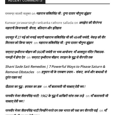
RECENT COMMENTS
महाराज शक्तिसिंह जी : दुणा दातार चौगुणा झुंझार
रामचन्द्र सालवी सलुम्बर
on
अमझेरा की वीरांगना
Kunwar jorawarsingh ranbanka rathore sallada
on
महारानी किसनावती: वीरता, बलिदान और इतिहास
उदयपुर में 27 मई को मनाई जाएगी महाराज शक्तिसिंह जी की 484वीं जयंती, मेवाड़ की वीर
विरासत को किया जाएग
महाराज शक्तिसिंह जी : दुणा दातार चौगुणा झुंझार
on
सम्राट पृथ्वीराज चौहान की 860वीं जयंती पर भव्य आयोजन: माँ आशापुरा मंदिर निवाउवा-
गामड़ी में होगा ऐत
सम्राट पृथ्वीराज चौहान: तराइन के युद्ध से वीरगति तक
on
Shani Sade Sati Remedies | 7 Powerful Ways to Please Saturn &
Remove Obstacles
हनुमान जी के रामबाण उपाय – संकट, कर्ज और बाधाओं से
on
तुरंत राहत पाएं
ऊँठाला का युद्ध : हरावल का हक
माँ बालासती जी साक्षात् देवी रूप !
on
परमवीर मेजर शैतानसिंह भाटी: 1962 के युद्ध में आखिरी सांस तक लड़े
माँ बालासती जी
on
साक्षात् देवी रूप !
परमवीर मेजर शैतानसिंह भाटी जिन्होंने मरते दम तक भारत की रक्षा कर वीरगति पाई
माँ
on