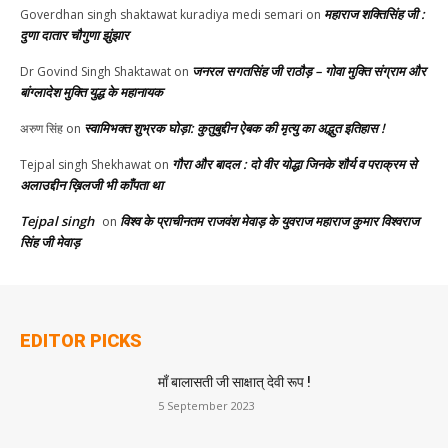
महाराज शक्तिसिंह जी :
Goverdhan singh shaktawat kuradiya medi semari
on
दुणा दातार चौगुणा झुंझार
जनरल सगतसिंह जी राठौड़ – गोवा मुक्ति संग्राम और
Dr Govind Singh Shaktawat
on
बांग्लादेश मुक्ति युद्ध के महानायक
स्वामिभक्त शुभ्रक घोड़ा: कुतुबुद्दीन ऐबक की मृत्यु का अद्भुत इतिहास !
अरुण सिंह
on
गौरा और बादल : दो वीर योद्धा जिनके शौर्य व पराक्रम से
Tejpal singh Shekhawat
on
अलाउद्दीन ख़िलजी भी काँपता था
Tejpal singh
विश्व के प्राचीनतम राजवंश मेवाड़ के युवराज महाराज कुमार विश्वराज
on
सिंह जी मेवाड़
EDITOR PICKS
माँ बालासती जी साक्षात् देवी रूप !
5 September 2023