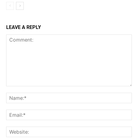
LEAVE A REPLY
Comment:
Na
Ema
Web