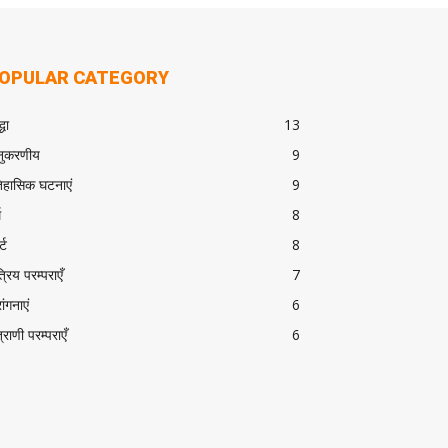
OPULAR CATEGORY
्धा
13
ुकरणीय
9
िहासिक घटनाएं
9
म
8
्ट
8
त्रिय परम्पराएँ
7
ांगनाएं
6
त्राणी परम्पराएँ
6