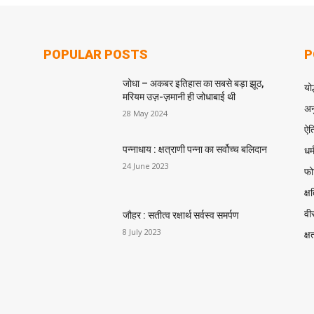
POPULAR POSTS
P
जोधा – अकबर इतिहास का सबसे बड़ा झूठ,
योद
मरियम उज़-ज़मानी ही जोधाबाई थी
अन
28 May 2024
ऐत
धर्
पन्नाधाय : क्षत्राणी पन्ना का सर्वोच्च बलिदान
24 June 2023
फोर
क्ष
वीर
जौहर : सतीत्व रक्षार्थ सर्वस्व समर्पण
8 July 2023
क्ष